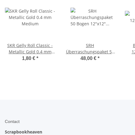
SKR Gelly Roll Classic -
SRH
B
Metallic Gold 0.4 mm
Überraschungspaket 50
1
Medium
Bogen 12"x12"
Oran
1,80 €
*
48,00 €
*
Papier/Cardstock-Mix
Contact
Scrapbookheaven