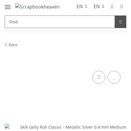
EN
EN
Pens