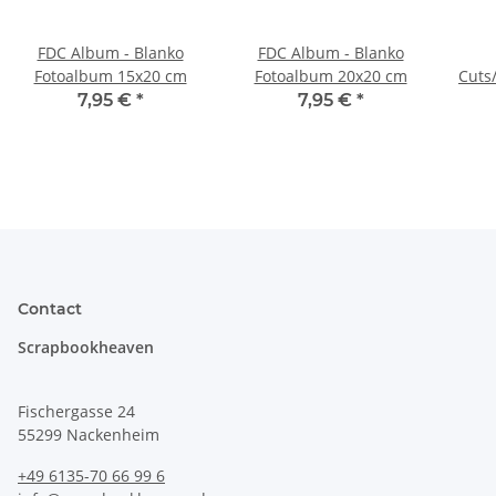
FDC Album - Blanko
FDC Album - Blanko
Fotoalbum 15x20 cm
Fotoalbum 20x20 cm
Cuts
- 
7,95 €
*
7,95 €
*
Contact
Scrapbookheaven
Fischergasse 24
55299 Nackenheim
+49 6135-70 66 99 6