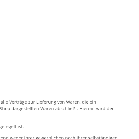
lle Verträge zur Lieferung von Waren, die ein
hop dargestellten Waren abschließt. Hiermit wird der
eregelt ist.
egend weder ihrer gewerblichen noch ihrer selbständigen