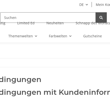
DE
Mein Ko
tig
Limited Ed
Neuheiten
Schnapp des Monat
Themenwelten
Farbwelten
Gutscheine
edingungen
edingungen mit Kundeninfor