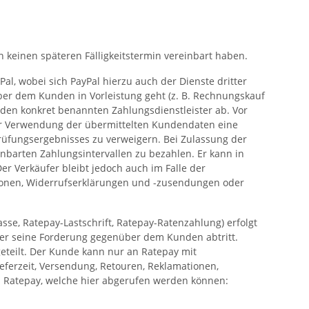
n keinen späteren Fälligkeitstermin vereinbart haben.
l, wobei sich PayPal hierzu auch der Dienste dritter
ber dem Kunden in Vorleistung geht (z. B. Rechnungskauf
nden konkret benannten Zahlungsdienstleister ab. Vor
ter Verwendung der übermittelten Kundendaten eine
Prüfungsergebnisses zu verweigern. Bei Zulassung der
nbarten Zahlungsintervallen zu bezahlen. Er kann in
er Verkäufer bleibt jedoch auch im Falle der
tionen, Widerrufserklärungen und -zusendungen oder
se, Ratepay-Lastschrift, Ratepay-Ratenzahlung) erfolgt
ufer seine Forderung gegenüber dem Kunden abtritt.
eteilt. Der Kunde kann nur an Ratepay mit
ieferzeit, Versendung, Retouren, Reklamationen,
 Ratepay, welche hier abgerufen werden können: