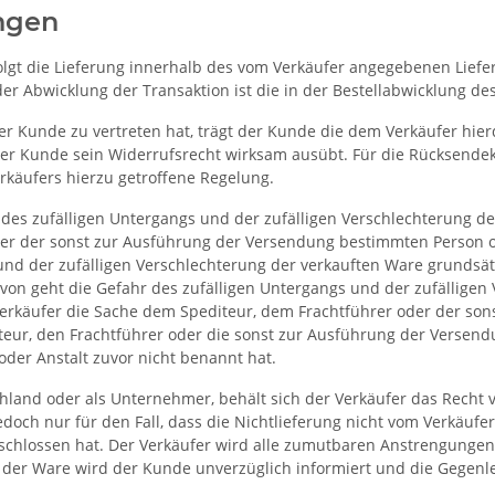
ngen
folgt die Lieferung innerhalb des vom Verkäufer angegebenen Lie
i der Abwicklung der Transaktion ist die in der Bestellabwicklung 
der Kunde zu vertreten hat, trägt der Kunde die dem Verkäufer hi
 der Kunde sein Widerrufsrecht wirksam ausübt. Für die Rücksende
käufers hierzu getroffene Regelung.
des zufälligen Untergangs und der zufälligen Verschlechterung d
er der sonst zur Ausführung der Versendung bestimmten Person ode
 und der zufälligen Verschlechterung der verkauften Ware grundsä
on geht die Gefahr des zufälligen Untergangs und der zufälligen
Verkäufer die Sache dem Spediteur, dem Frachtführer oder der so
iteur, den Frachtführer oder die sonst zur Ausführung der Versen
der Anstalt zuvor nicht benannt hat.
hland oder als Unternehmer, behält sich der Verkäufer das Recht v
edoch nur für den Fall, dass die Nichtlieferung nicht vom Verkäufer
schlossen hat. Der Verkäufer wird alle zumutbaren Anstrengungen
t der Ware wird der Kunde unverzüglich informiert und die Gegenle