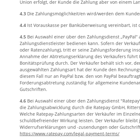
Union erfolgt, der Kunde die Zahlung aber von einem L
4.3
Die Zahlungsmöglichkeit/en wird/werden dem Kunden 
4.4
Ist Vorauskasse per Banküberweisung vereinbart, ist d
4.5
Bei Auswahl einer über den Zahlungsdienst „PayPal“ a
Zahlungsdienstleister bedienen kann. Sofern der Verkäu
oder Ratenzahlung), tritt er seine Zahlungsforderung i
Annahme der Abtretungserklärung des Verkäufers führt 
Bonitätsprüfung durch. Der Verkäufer behält sich vor, 
ausgewählten Zahlungsart hat der Kunde den Rechnungsbe
diesem Fall nur an PayPal bzw. den von PayPal beauftragt
Forderungsabtretung zuständig für allgemeine Kundenanf
Gutschriften.
4.6
Bei Auswahl einer über den Zahlungsdienst "Ratepay" 
die Zahlungsabwicklung durch die Ratepay GmbH, Ritterst
Welche Ratepay-Zahlungsarten der Verkäufer im Einzelne
schuldbefreiender Wirkung leisten. Der Verkäufer bleibt
Widerrufserklärungen und -zusendungen oder Gutschrift
https://www.ratepay.com
/legal-payment-terms
/