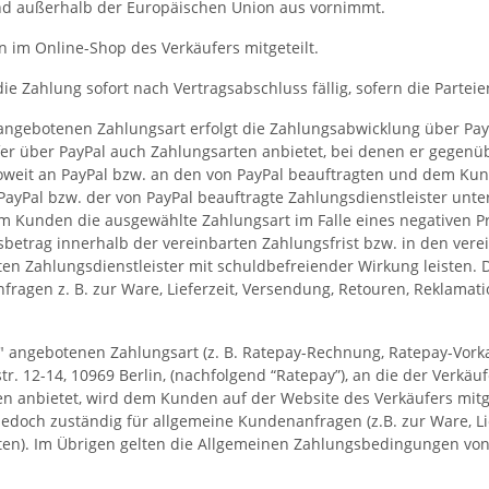
and außerhalb der Europäischen Union aus vornimmt.
im Online-Shop des Verkäufers mitgeteilt.
ie Zahlung sofort nach Vertragsabschluss fällig, sofern die Parteie
ngebotenen Zahlungsart erfolgt die Zahlungsabwicklung über PayPa
fer über PayPal auch Zahlungsarten anbietet, bei denen er gegenü
nsoweit an PayPal bzw. an den von PayPal beauftragten und dem Ku
PayPal bzw. der von PayPal beauftragte Zahlungsdienstleister un
dem Kunden die ausgewählte Zahlungsart im Falle eines negativen 
trag innerhalb der vereinbarten Zahlungsfrist bzw. in den verei
en Zahlungsdienstleister mit schuldbefreiender Wirkung leisten. D
ragen z. B. zur Ware, Lieferzeit, Versendung, Retouren, Reklama
angebotenen Zahlungsart (z. B. Ratepay-Rechnung, Ratepay-Vorkas
r. 12-14, 10969 Berlin, (nachfolgend “Ratepay”), an die der Verkä
n anbietet, wird dem Kunden auf der Website des Verkäufers mitg
 jedoch zuständig für allgemeine Kundenanfragen (z.B. zur Ware, L
en). Im Übrigen gelten die Allgemeinen Zahlungsbedingungen von