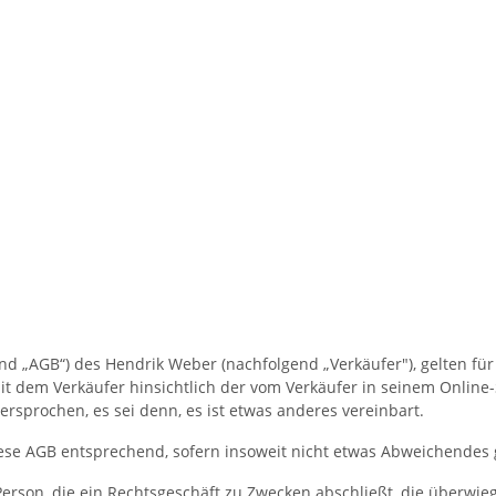
„AGB“) des Hendrik Weber (nachfolgend „Verkäufer"), gelten für a
 dem Verkäufer hinsichtlich der vom Verkäufer in seinem Online-S
prochen, es sei denn, es ist etwas anderes vereinbart.
ese AGB entsprechend, sofern insoweit nicht etwas Abweichendes g
Person, die ein Rechtsgeschäft zu Zwecken abschließt, die überwi