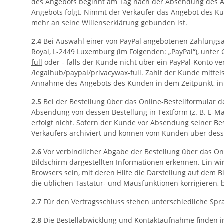
des Angebots beginnt am Tag nach der Absendung des A
Angebots folgt. Nimmt der Verkäufer das Angebot des Kun
mehr an seine Willenserklärung gebunden ist.
2.4
Bei Auswahl einer von PayPal angebotenen Zahlungsart 
Royal, L-2449 Luxemburg (im Folgenden: „PayPal“), unte
full
oder - falls der Kunde nicht über ein PayPal-Konto 
/legalhub
/paypal
/privacywax-full
. Zahlt der Kunde mittel
Annahme des Angebots des Kunden in dem Zeitpunkt, in d
2.5
Bei der Bestellung über das Online-Bestellformular 
Absendung von dessen Bestellung in Textform (z. B. E-Ma
erfolgt nicht. Sofern der Kunde vor Absendung seiner Be
Verkäufers archiviert und können vom Kunden über des
2.6
Vor verbindlicher Abgabe der Bestellung über das O
Bildschirm dargestellten Informationen erkennen. Ein w
Browsers sein, mit deren Hilfe die Darstellung auf dem 
die üblichen Tastatur- und Mausfunktionen korrigieren, b
2.7
Für den Vertragsschluss stehen unterschiedliche Spr
2.8
Die Bestellabwicklung und Kontaktaufnahme finden in 