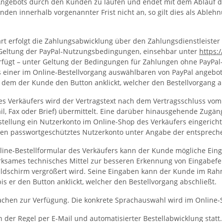
ngebots durch den Kunden zu laufen und endet mit dem Ablauf de
den innerhalb vorgenannter Frist nicht an, so gilt dies als Ableh
erfolgt die Zahlungsabwicklung über den Zahlungsdienstleister PayP
r Geltung der PayPal-Nutzungsbedingungen, einsehbar unter
https:
verfügt – unter Geltung der Bedingungen für Zahlungen ohne PayPa
s einer im Online-Bestellvorgang auswählbaren von PayPal angebote
em der Kunde den Button anklickt, welcher den Bestellvorgang a
des Verkäufers wird der Vertragstext nach dem Vertragsschluss v
il, Fax oder Brief) übermittelt. Eine darüber hinausgehende Zugä
stellung ein Nutzerkonto im Online-Shop des Verkäufers eingericht
sen passwortgeschütztes Nutzerkonto unter Angabe der entsprech
nline-Bestellformular des Verkäufers kann der Kunde mögliche Ei
irksames technisches Mittel zur besseren Erkennung von Eingabef
Bildschirm vergrößert wird. Seine Eingaben kann der Kunde im Rah
is er den Button anklickt, welcher den Bestellvorgang abschließt.
achen zur Verfügung. Die konkrete Sprachauswahl wird im Online-
der Regel per E-Mail und automatisierter Bestellabwicklung statt.