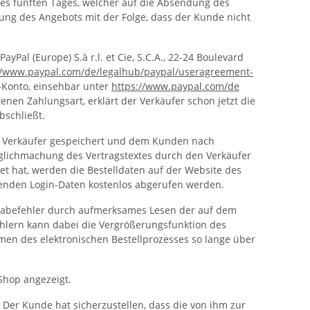
s fünften Tages, welcher auf die Absendung des
nung des Angebots mit der Folge, dass der Kunde nicht
al (Europe) S.à r.l. et Cie, S.C.A., 22-24 Boulevard
//www.paypal.com
/de
/legalhub
/paypal
/useragreement-
l-Konto, einsehbar unter
https://www.paypal.com
/de
nen Zahlungsart, erklärt der Verkäufer schon jetzt die
bschließt.
om Verkäufer gespeichert und dem Kunden nach
nglichmachung des Vertragstextes durch den Verkäufer
et hat, werden die Bestelldaten auf der Website des
enden Login-Daten kostenlos abgerufen werden.
ngabefehler durch aufmerksames Lesen der auf dem
ehlern kann dabei die Vergrößerungsfunktion des
men des elektronischen Bestellprozesses so lange über
Shop angezeigt.
 Der Kunde hat sicherzustellen, dass die von ihm zur