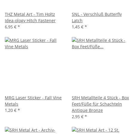
THZ Metal Art - Tim Holtz
SNL - Verschluß Butterfly
Idea-ology Hitch Fastener
Latch
6,95 €
*
1,45 €
*
MRG Laser Sticker - Fall Vine
SRH Metallteile 4 Stück - Box
Metals
Feet/Füße für Schachteln
1,20 €
*
Antique Bronze
2,95 €
*