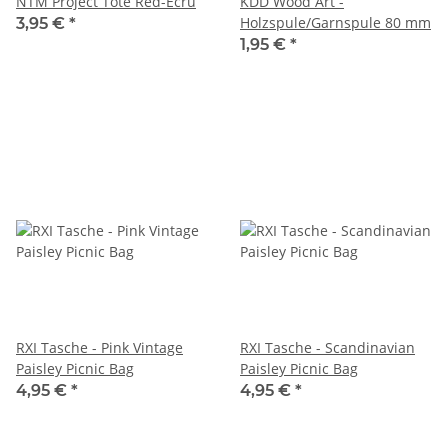
NTM Project Tote Red-Ecru
KDD Wood Art -
Holzspule/Garnspule 80 mm
3,95 €
*
1,95 €
*
RXI Tasche - Pink Vintage
RXI Tasche - Scandinavian
Paisley Picnic Bag
Paisley Picnic Bag
4,95 €
*
4,95 €
*