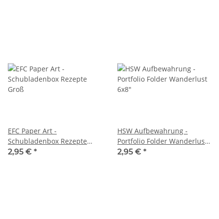
EFC Paper Art -
HSW Aufbewahrung -
Schubladenbox Rezepte
Portfolio Folder Wanderlust
Groß
6x8"
2,95 €
*
2,95 €
*