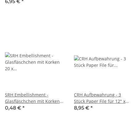
cm)
6,95 €
*
SRH Embellishment -
CRH Aufbewahrung - 3
Glasfläschchen mit Korken
Stück Paper File für 12" x
20 x 50 mm
12"
0,48 €
*
8,95 €
*