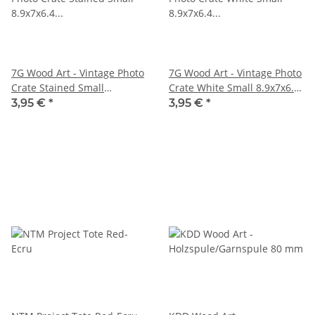
7G Wood Art - Vintage Photo
7G Wood Art - Vintage Photo
Crate Stained Small
Crate White Small 8.9x7x6.4
8.9x7x6.4 cm
cm (3.5"X2.5"X2.75")
3,95 €
*
3,95 €
*
(3.5"X2.5"X2.75")