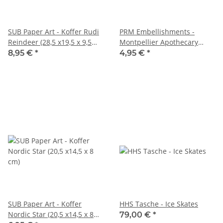
SUB Paper Art - Koffer Rudi
PRM Embellishments -
Reindeer (28,5 x19,5 x 9,5
Montpellier Apothecary
cm)
Vials/Fläschchen
8,95 €
*
4,95 €
*
SUB Paper Art - Koffer
HHS Tasche - Ice Skates
Nordic Star (20,5 x14,5 x 8
79,00 €
*