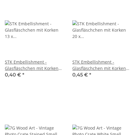
STK Embellishment -
STK Embellishment -
Glasfläschchen mit Korken
Glasfläschchen mit Korken
13 x 25 mm
20 x 75 mm
0,40 €
*
0,45 €
*