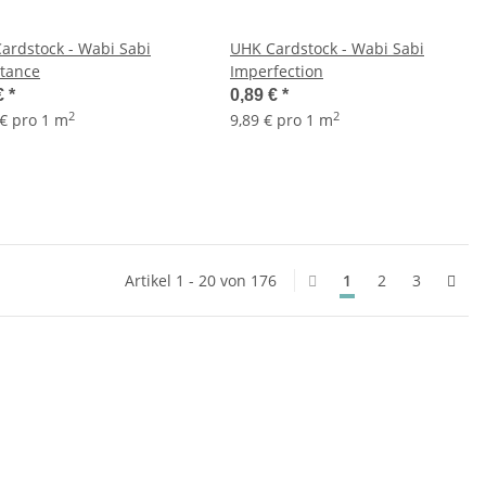
ardstock - Wabi Sabi
UHK Cardstock - Wabi Sabi
tance
Imperfection
€
*
0,89 €
*
2
2
 € pro 1 m
9,89 € pro 1 m
Artikel 1 - 20 von 176
1
2
3