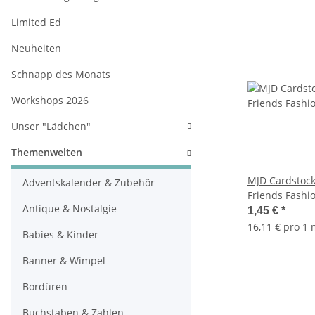
Limited Ed
Neuheiten
Schnapp des Monats
Workshops 2026
Unser "Lädchen"
Themenwelten
MJD Cardstock
Adventskalender & Zubehör
Friends Fashi
Antique & Nostalgie
1,45 €
*
16,11 € pro 1
Babies & Kinder
Banner & Wimpel
Bordüren
Buchstaben & Zahlen