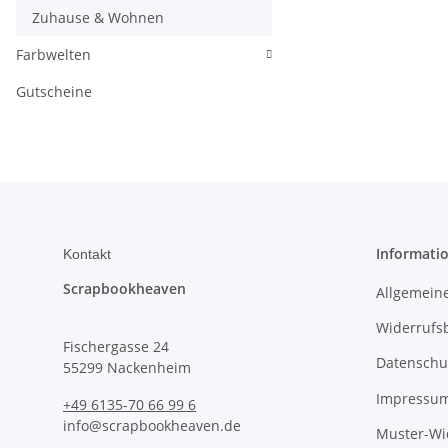
Zuhause & Wohnen
Farbwelten
Gutscheine
Informati
Kontakt
Scrapbookheaven
Allgemein
Widerrufs
Fischergasse 24
Datenschu
55299 Nackenheim
Impressu
+49 6135-70 66 99 6
info@scrapbookheaven.de
Muster-Wi