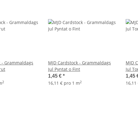
k - Grammaldags
MJD Cardstock - Grammaldags
MJD C
rut
Jul Pyntat o Fint
Jul T
1,45 €
*
1,45 
2
2
 m
16,11 € pro 1 m
16,11