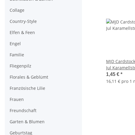
Collage
Country-Style
Elfen & Feen
Engel
Familie
MJD Cardstoc
Fliegenpilz
Jul Karamellst
1,45 €
*
Florales & Geblümt
16,11 € pro 1
Französische Lilie
Frauen
Freundschaft
Garten & Blumen
Geburtstag