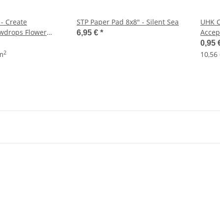
 - Create
STP Paper Pad 8x8" - Silent Sea
UHK C
wdrops Flower
Accep
6,95 €
*
0,95 
2
 m
10,56