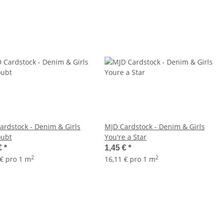
ardstock - Denim & Girls
MJD Cardstock - Denim & Girls
ubt
You're a Star
€
*
1,45 €
*
2
2
 € pro 1 m
16,11 € pro 1 m