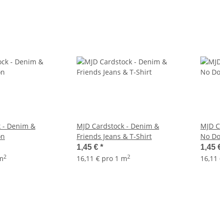
 - Denim &
MJD Cardstock - Denim &
MJD C
on
Friends Jeans & T-Shirt
No Do
1,45 €
*
1,45 
2
2
 m
16,11 € pro 1 m
16,11