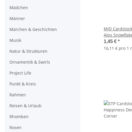
Mädchen
Männer
MJD Cardstock 
Märchen & Geschichten
Alps Snowflak
Musik
1,45 €
*
16,11 € pro 1
Natur & Strukturen
Ornamentik & Swirls
Project Life
Punkt & Kreis
Rahmen
Reisen & Urlaub
Rhomben
Rosen