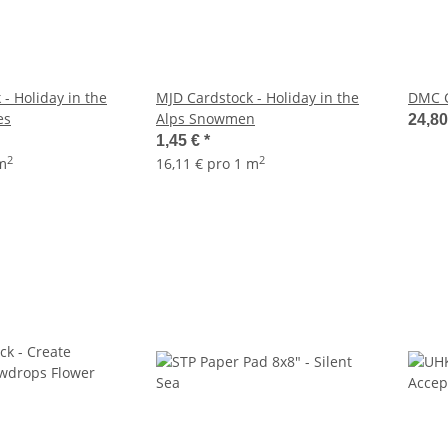
- Holiday in the
MJD Cardstock - Holiday in the
DMC C
es
Alps Snowmen
24,8
1,45 €
*
2
2
 m
16,11 € pro 1 m