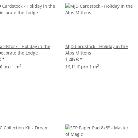
ardstock - Holiday in the
MJD Cardstock - Holiday in the
Decorate the Lodge
Alps Mittens
€
*
1,45 €
*
2
2
 € pro 1 m
16,11 € pro 1 m