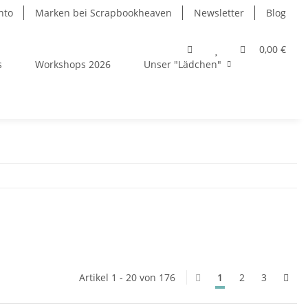
nto
Marken bei Scrapbookheaven
Newsletter
Blog
0,00 €
s
Workshops 2026
Unser "Lädchen"
Artikel 1 - 20 von 176
1
2
3