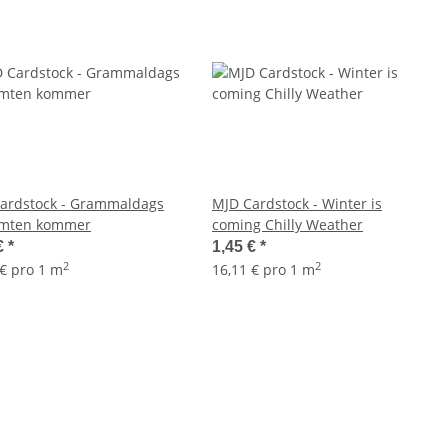
ardstock - Grammaldags
MJD Cardstock - Winter is
omten kommer
coming Chilly Weather
€
*
1,45 €
*
2
2
 € pro 1 m
16,11 € pro 1 m