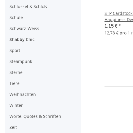
Schlüssel & Schloß
STP Cardstock
Schule
Happiness De
Corner
1,15 €
*
Schwarz-Weiss
12,78 € pro 1
Shabby Chic
Sport
Steampunk
Sterne
Tiere
Weihnachten
Winter
Worte, Quotes & Schriften
Zeit