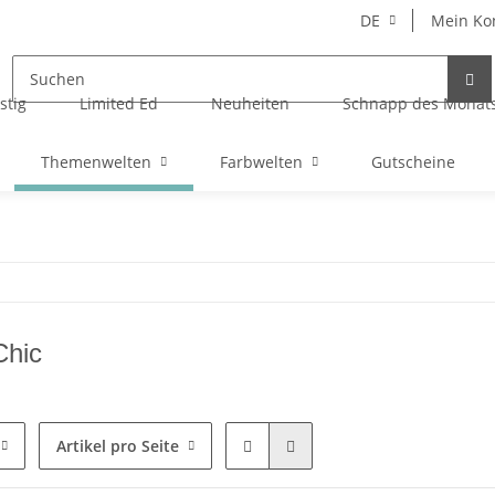
DE
Mein Ko
stig
Limited Ed
Neuheiten
Schnapp des Monat
Themenwelten
Farbwelten
Gutscheine
Chic
Artikel pro Seite