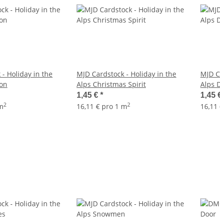
- Holiday in the
MJD Cardstock - Holiday in the
MJD C
ion
Alps Christmas Spirit
Alps 
1,45 €
*
1,45 
2
2
 m
16,11 € pro 1 m
16,11