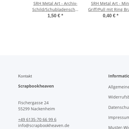
SRH Metal Art - Archiv-
SRH Metal Art - Min
Schild/Schubladenschild
Griff/Pull mit Ring B
Antique Bronze 55x45
Antique Bronze 12
1,50 €
*
0,40 €
*
mm
Informati
Kontakt
Scrapbookheaven
Allgemein
Widerrufs
Fischergasse 24
Datenschu
55299 Nackenheim
Impressu
+49 6135-70 66 99 6
info@scrapbookheaven.de
Muster-Wi