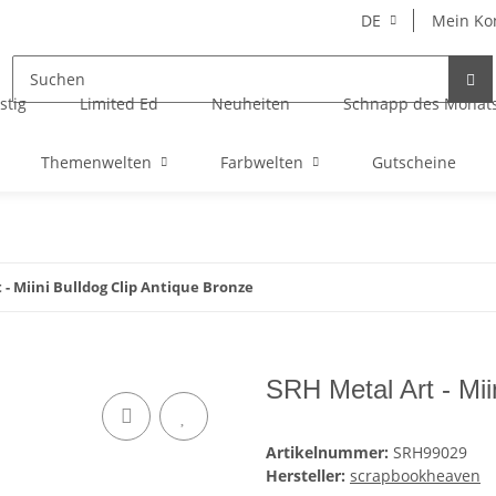
DE
Mein Ko
stig
Limited Ed
Neuheiten
Schnapp des Monat
Themenwelten
Farbwelten
Gutscheine
 - Miini Bulldog Clip Antique Bronze
SRH Metal Art - Mii
Artikelnummer:
SRH99029
Hersteller:
scrapbookheaven