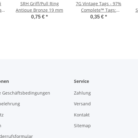
i
SRH Griff/Pull Ring
7G Vintage Tags - 97%
rad
Antique Bronze 19 mm
Complete™ Tags:
S
mm
Specimen
0,75 €
*
0,35 €
*
onen
Service
e Geschäftsbedingungen
Zahlung
belehrung
Versand
tz
Kontakt
m
Sitemap
derrufsformular