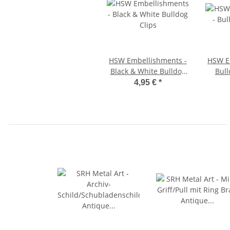
HSW Embellishments -
HSW E
Black & White Bulldog
Bull
Clips
4,95 €
*