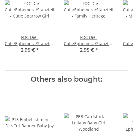
FDC Die-
FDC Die-
Cuts/Ephemera/Stanzteile
Cuts/Ephemera/Stanzteile
Cuts
- Cutie Sparrow Girl
- Family Heritage
- M
2,95 €
*
2,95 €
*
Others also bought: