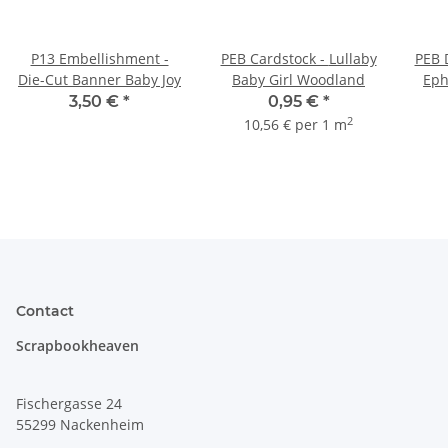
P13 Embellishment -
PEB Cardstock - Lullaby
PEB D
Die-Cut Banner Baby Joy
Baby Girl Woodland
Eph
3,50 €
*
0,95 €
*
2
10,56 € per 1 m
Contact
Scrapbookheaven
Fischergasse 24
55299 Nackenheim