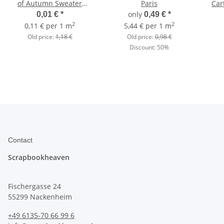
of Autumn Sweater
Paris
Car
Weather
only
0,01 €
*
0,49 €
*
2
2
0,11 € per 1 m
5,44 € per 1 m
Old price:
1,18 €
Old price:
0,98 €
Discount:
50%
Contact
Scrapbookheaven
Fischergasse 24
55299 Nackenheim
+49 6135-70 66 99 6