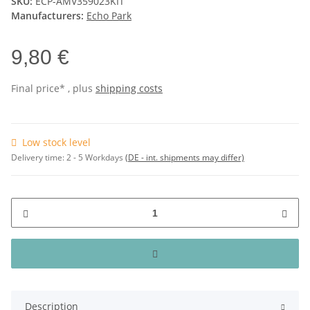
SKU:
ECP-AMV359023KIT
Manufacturers:
Echo Park
9,80 €
Final price* , plus
shipping costs
Low stock level
Delivery time:
2 - 5 Workdays
(DE - int. shipments may differ)
Description