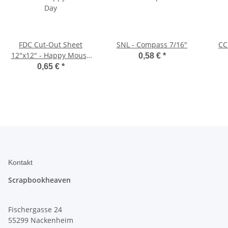
FDC Cut-Out Sheet
SNL - Compass 7/16"
CC
12"x12" - Happy Mouse
0,58 €
*
Day
0,65 €
*
Kontakt
Scrapbookheaven
Fischergasse 24
55299 Nackenheim