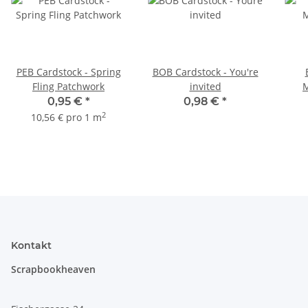
PEB Cardstock - Spring
BOB Cardstock - You're
Fling Patchwork
invited
M
0,95 €
*
0,98 €
*
2
10,56 € pro 1 m
Kontakt
Scrapbookheaven