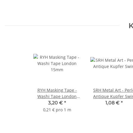
K
RYH Masking Tape -
SRH Metal Art - Perl
Washi Tape London
Antique Kupfer Swir
15mm
3,20 €
*
1,08 €
*
0,21 € pro 1 m