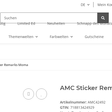
DE
Mein Ko
tig
Limited Ed
Neuheiten
Schnapp des Monat
Themenwelten
Farbwelten
Gutscheine
ker Remarks Moma
AMC Sticker Re
Artikelnummer:
AMC42492
GTIN:
718813424929