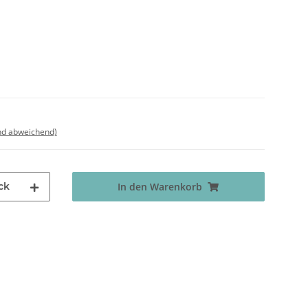
nd abweichend)
ck
In den Warenkorb