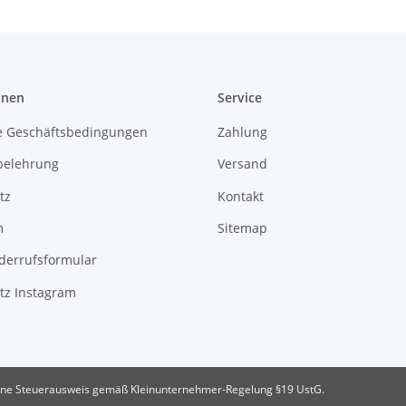
onen
Service
e Geschäftsbedingungen
Zahlung
belehrung
Versand
tz
Kontakt
m
Sitemap
derrufsformular
tz Instagram
ne Steuerausweis gemäß Kleinunternehmer-Regelung §19 UstG.