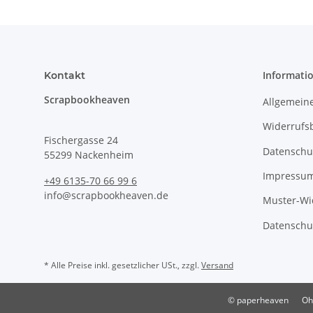
Informati
Kontakt
Scrapbookheaven
Allgemein
Widerrufs
Fischergasse 24
Datenschu
55299 Nackenheim
Impressu
+49 6135-70 66 99 6
info@scrapbookheaven.de
Muster-Wi
Datenschu
* Alle Preise inkl. gesetzlicher USt., zzgl.
Versand
© paperheaven
Oh