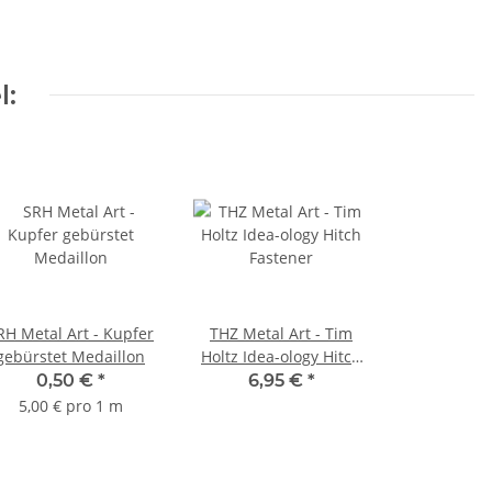
l:
RH Metal Art - Kupfer
THZ Metal Art - Tim
gebürstet Medaillon
Holtz Idea-ology Hitch
Fastener
0,50 €
*
6,95 €
*
5,00 € pro 1 m