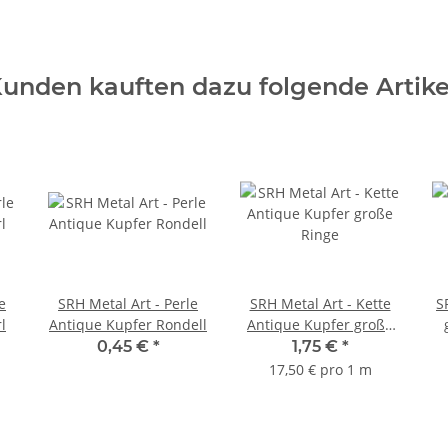
unden kauften dazu folgende Artike
e
SRH Metal Art - Perle
SRH Metal Art - Kette
S
l
Antique Kupfer Rondell
Antique Kupfer große
Ringe
0,45 €
*
1,75 €
*
17,50 € pro 1 m