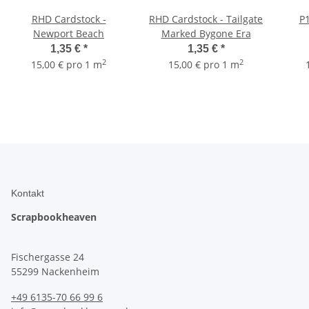
RHD Cardstock -
RHD Cardstock - Tailgate
P1
Newport Beach
Marked Bygone Era
1,35 €
*
1,35 €
*
2
2
15,00 € pro 1 m
15,00 € pro 1 m
Kontakt
Scrapbookheaven
Fischergasse 24
55299 Nackenheim
+49 6135-70 66 99 6