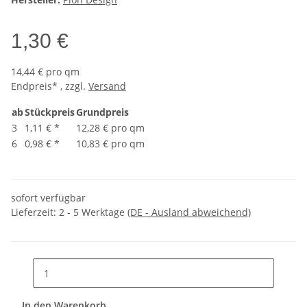
1,30 €
14,44 € pro qm
Endpreis* , zzgl.
Versand
ab
Stückpreis
Grundpreis
3
1,11 €
*
12,28 € pro qm
6
0,98 €
*
10,83 € pro qm
sofort verfügbar
Lieferzeit:
2 - 5 Werktage
(DE - Ausland abweichend)
In den Warenkorb