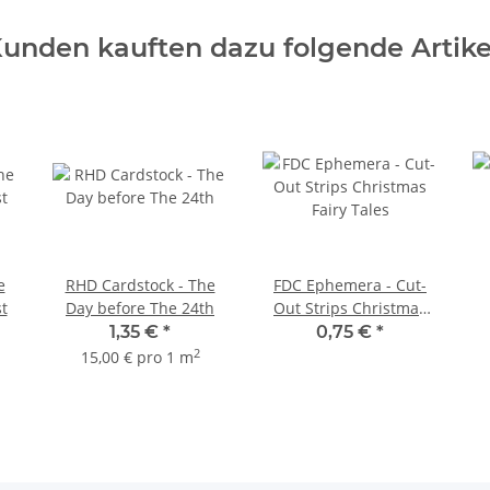
unden kauften dazu folgende Artike
e
RHD Cardstock - The
FDC Ephemera - Cut-
t
Day before The 24th
Out Strips Christmas
Fairy Tales
1,35 €
*
0,75 €
*
2
15,00 € pro 1 m