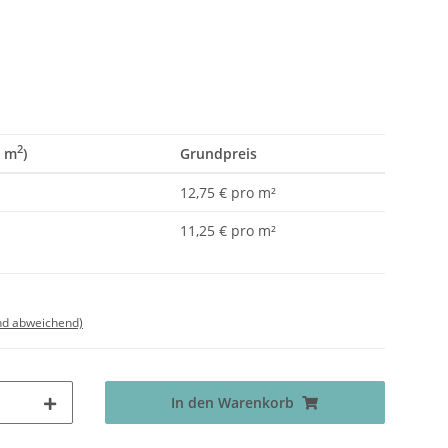
2
9 m
)
Grundpreis
12,75 € pro m²
11,25 € pro m²
nd abweichend)
In den Warenkorb