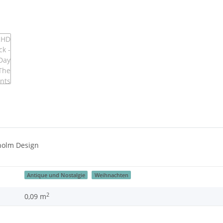
sholm Design
Antique und Nostalgie
Weihnachten
2
0,09 m