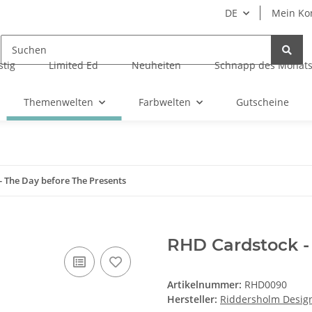
DE
Mein Ko
tig
Limited Ed
Neuheiten
Schnapp des Monat
Themenwelten
Farbwelten
Gutscheine
 The Day before The Presents
RHD Cardstock -
Artikelnummer:
RHD0090
Hersteller:
Riddersholm Desig