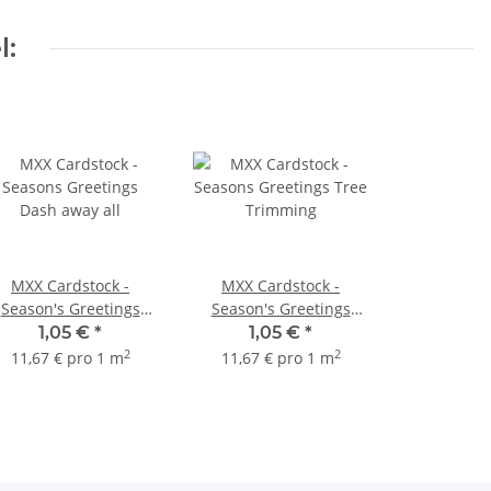
l:
MXX Cardstock -
MXX Cardstock -
Season's Greetings
Season's Greetings
Dash away all
Tree Trimming
1,05 €
*
1,05 €
*
2
2
11,67 € pro 1 m
11,67 € pro 1 m