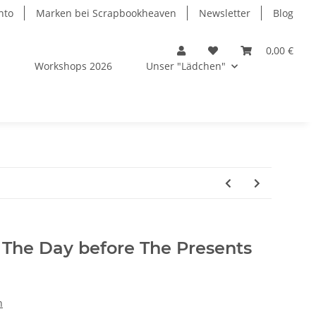
nto
Marken bei Scrapbookheaven
Newsletter
Blog
0,00 €
s
Workshops 2026
Unser "Lädchen"
 The Day before The Presents
n