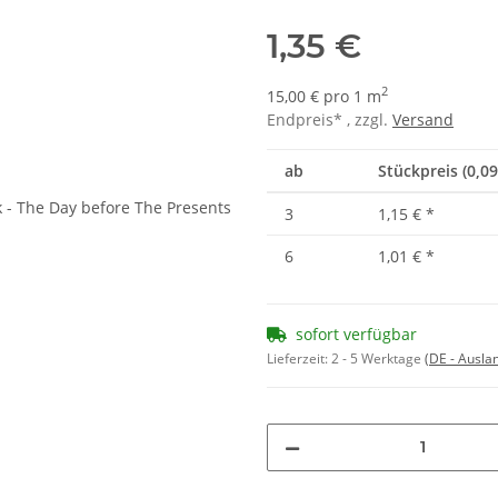
1,35 €
2
15,00 € pro 1 m
Endpreis* , zzgl.
Versand
ab
Stückpreis (0,0
3
1,15 €
*
6
1,01 €
*
sofort verfügbar
Lieferzeit:
2 - 5 Werktage
(DE - Ausla