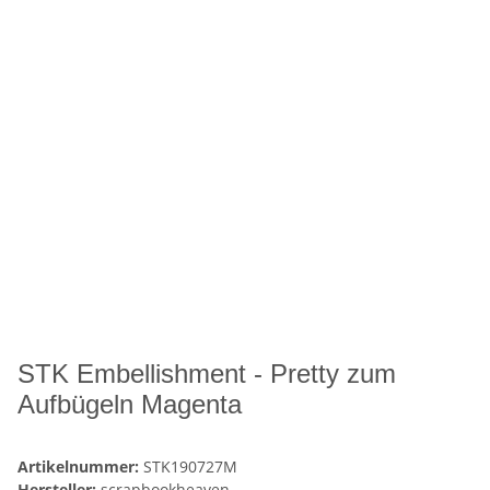
STK Embellishment - Pretty zum
Aufbügeln Magenta
Artikelnummer:
STK190727M
Hersteller:
scrapbookheaven