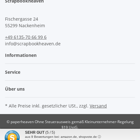
Scrapbookheaven
Fischergasse 24
55299 Nackenheim
+49 6135-70 66 99 6
info@scrapbookheaven.de
Informationen
Service
Über uns
* Alle Preise inkl. gesetzlicher USt., zzgl.
Versand
© paperheaven
Ohne Steuerausweis gemäß Kleinunternehmer-Regelung
§19 UstG.
SEHR GUT
(5 / 5)
Powered by
JTL-Shop
aus
9
Bewertungen bei: amazon.de, shopvote.de ⓘ