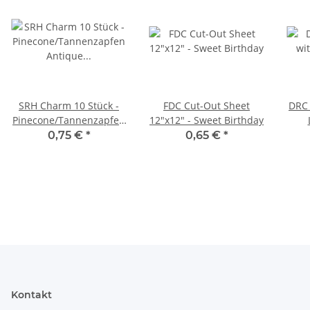
SRH Charm 10 Stück -
FDC Cut-Out Sheet
DRC 
Pinecone/Tannenzapfen
12"x12" - Sweet Birthday
Antique Silber
0,75 €
*
0,65 €
*
Kontakt