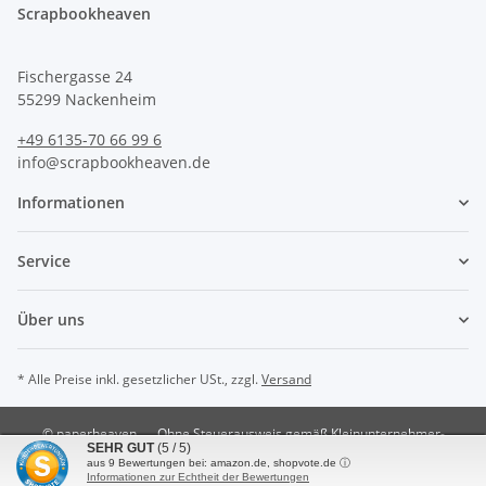
Scrapbookheaven
Fischergasse 24
55299 Nackenheim
+49 6135-70 66 99 6
info@scrapbookheaven.de
Informationen
Service
Über uns
* Alle Preise inkl. gesetzlicher USt., zzgl.
Versand
© paperheaven
Ohne Steuerausweis gemäß Kleinunternehmer-
SEHR GUT
(5 / 5)
Regelung §19 UstG.
aus
9
Bewertungen bei: amazon.de, shopvote.de ⓘ
Powered by
JTL-Shop
Informationen zur Echtheit der Bewertungen