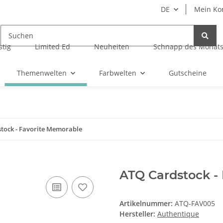
DE
Mein Ko
tig
Limited Ed
Neuheiten
Schnapp des Monat
Themenwelten
Farbwelten
Gutscheine
tock - Favorite Memorable
ATQ Cardstock -
Artikelnummer:
ATQ-FAV005
Hersteller:
Authentique