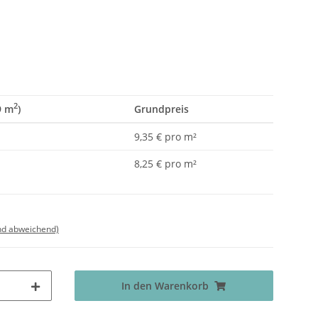
2
9 m
)
Grundpreis
9,35 € pro m²
8,25 € pro m²
nd abweichend)
In den Warenkorb