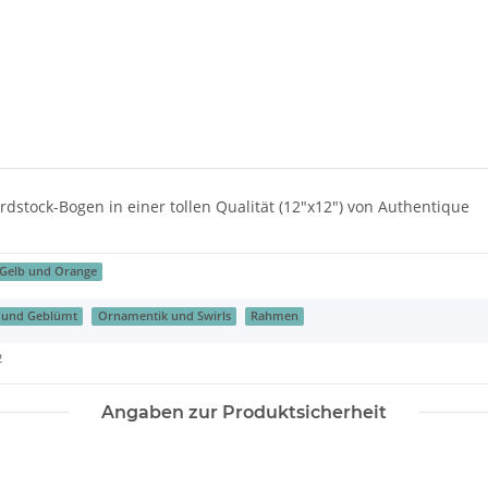
rdstock-Bogen in einer tollen Qualität (12"x12") von Authentique
Gelb und Orange
s und Geblümt
Ornamentik und Swirls
Rahmen
2
Angaben zur Produktsicherheit