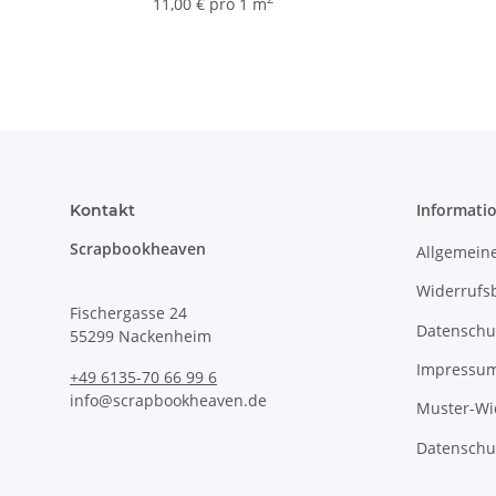
Pages
11,00 € pro 1 m
Informati
Kontakt
Scrapbookheaven
Allgemein
Widerrufs
Fischergasse 24
Datenschu
55299 Nackenheim
Impressu
+49 6135-70 66 99 6
info@scrapbookheaven.de
Muster-Wi
Datenschu