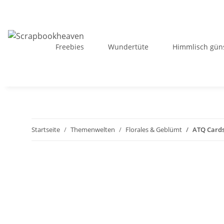
Freebies
Wundertüte
Himmlisch güns
Startseite
Themenwelten
Florales & Geblümt
ATQ Cards