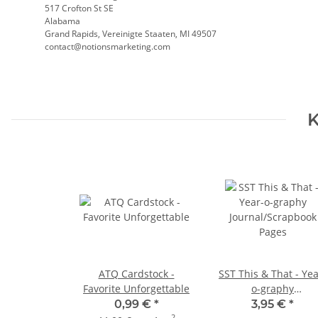
517 Crofton St SE
Alabama
Grand Rapids, Vereinigte Staaten, MI 49507
contact@notionsmarketing.com
K
ATQ Cardstock -
SST This & That - Yea
Favorite Unforgettable
o-graphy
Journal/Scrapbook
0,99 €
*
3,95 €
*
2