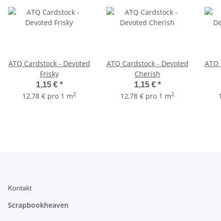
ATQ Cardstock - Devoted
ATQ Cardstock - Devoted
ATQ 
Frisky
Cherish
1,15 €
*
1,15 €
*
2
2
12,78 € pro 1 m
12,78 € pro 1 m
Kontakt
Scrapbookheaven