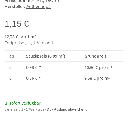
Artikelnummer:
ATQ-DEV010
Hersteller:
Authentique
1,15 €
2
12,78 € pro 1 m
Endpreis* , zzgl.
Versand
2
ab
Stückpreis (0,09 m
)
Grundpreis
3
0,98 €
*
10,86 € pro m²
6
0,86 €
*
9,58 € pro m²
sofort verfügbar
Lieferzeit:
2 - 5 Werktage
(DE - Ausland abweichend)