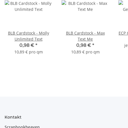
BLB Cardstock - Molly
BLB Cardstock - Max
ECP 
Unlimited Text
Text Me
0,98 €
*
0,98 €
*
j
10,89 € pro qm
10,89 € pro qm
Kontakt
Scrapbookheaven