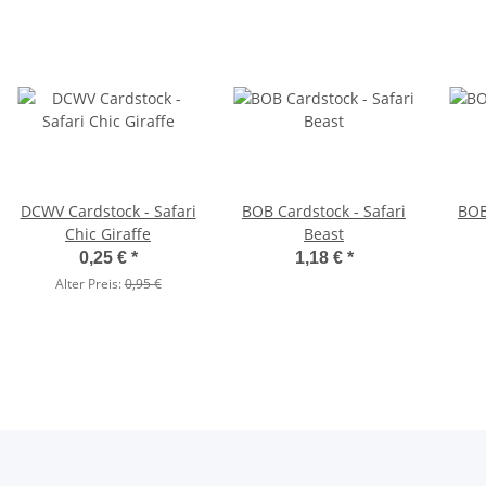
DCWV Cardstock - Safari
BOB Cardstock - Safari
BOB
Chic Giraffe
Beast
0,25 €
*
1,18 €
*
Alter Preis:
0,95 €