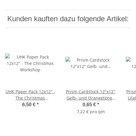
Kunden kauften dazu folgende Artikel:
UHK Paper Pack 12x12" -
Prism Cardstock 12"x12"
Pris
The Christmas
Gelb- und Orangetöne -
Lila
Workshop
Frosted Yellow
6,50 €
*
0,65 €
*
7,22 € pro qm