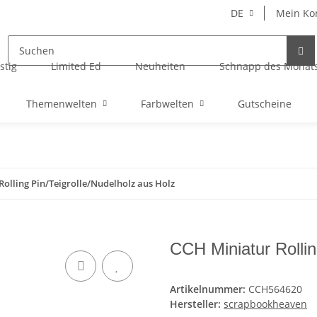
DE
Mein Ko
stig
Limited Ed
Neuheiten
Schnapp des Monat
Themenwelten
Farbwelten
Gutscheine
olling Pin/Teigrolle/Nudelholz aus Holz
CCH Miniatur Rollin
Artikelnummer:
CCH564620
Hersteller:
scrapbookheaven