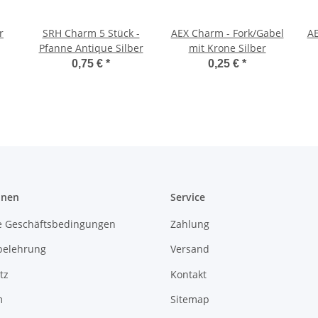
r
SRH Charm 5 Stück -
AEX Charm - Fork/Gabel
AE
Pfanne Antique Silber
mit Krone Silber
0,75 €
*
0,25 €
*
onen
Service
e Geschäftsbedingungen
Zahlung
belehrung
Versand
tz
Kontakt
m
Sitemap