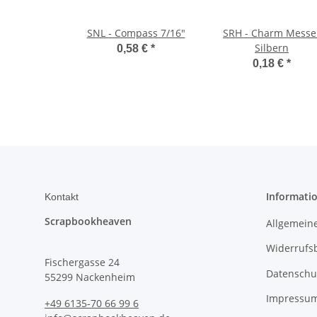
SNL - Compass 7/16"
SRH - Charm Messe
Silbern
0,58 €
*
0,18 €
*
Informati
Kontakt
Scrapbookheaven
Allgemein
Widerrufs
Fischergasse 24
Datenschu
55299 Nackenheim
Impressu
+49 6135-70 66 99 6