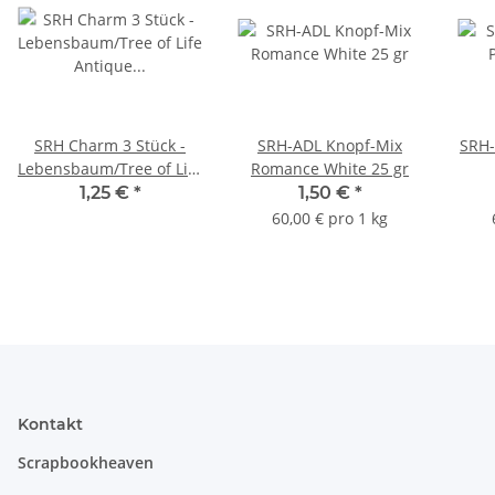
SRH Charm 3 Stück -
SRH-ADL Knopf-Mix
SRH-
Lebensbaum/Tree of Life
Romance White 25 gr
Antique Silber
1,25 €
*
1,50 €
*
60,00 € pro 1 kg
Kontakt
Scrapbookheaven