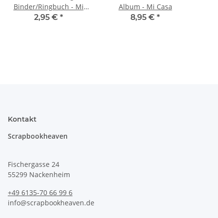
Binder/Ringbuch - Mi
Album - Mi Casa
Casa Birdies
2,95 €
*
8,95 €
*
Kontakt
Scrapbookheaven
Fischergasse 24
55299 Nackenheim
+49 6135-70 66 99 6
info@scrapbookheaven.de