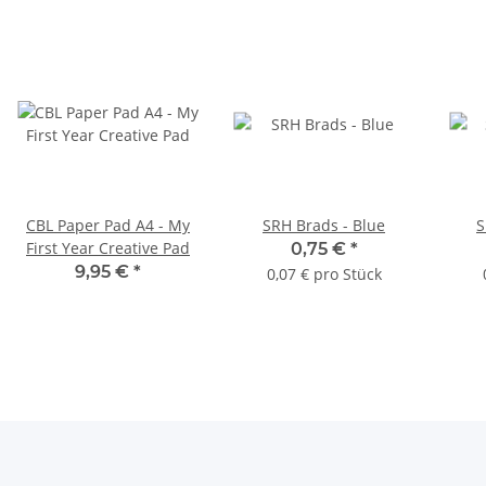
CBL Paper Pad A4 - My
SRH Brads - Blue
S
First Year Creative Pad
0,75 €
*
9,95 €
*
0,07 € pro Stück