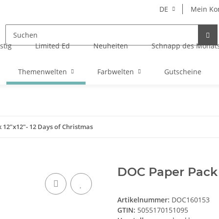
DE
Mein Ko
stig
Limited Ed
Neuheiten
Schnapp des Monat
Themenwelten
Farbwelten
Gutscheine
 12"x12"- 12 Days of Christmas
DOC Paper Pack 1
Artikelnummer:
DOC160153
GTIN:
5055170151095