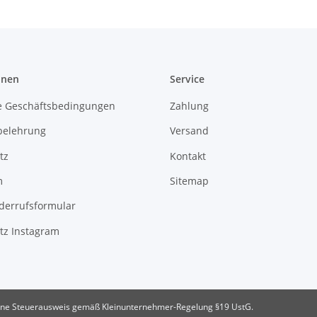
onen
Service
e Geschäftsbedingungen
Zahlung
belehrung
Versand
tz
Kontakt
m
Sitemap
derrufsformular
tz Instagram
ne Steuerausweis gemäß Kleinunternehmer-Regelung §19 UstG.