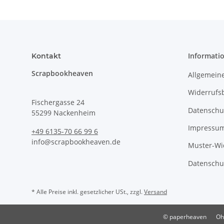
Informati
Kontakt
Scrapbookheaven
Allgemein
Widerrufs
Fischergasse 24
Datenschu
55299 Nackenheim
Impressu
+49 6135-70 66 99 6
info@scrapbookheaven.de
Muster-Wi
Datenschu
* Alle Preise inkl. gesetzlicher USt., zzgl.
Versand
© paperheaven
Oh