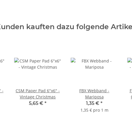
unden kauften dazu folgende Artike
 -
CSM Paper Pad 6"x6" -
FBX Webband -
F
Vintage Christmas
Mariposa
5,65 €
*
1,35 €
*
1,35 € pro 1 m