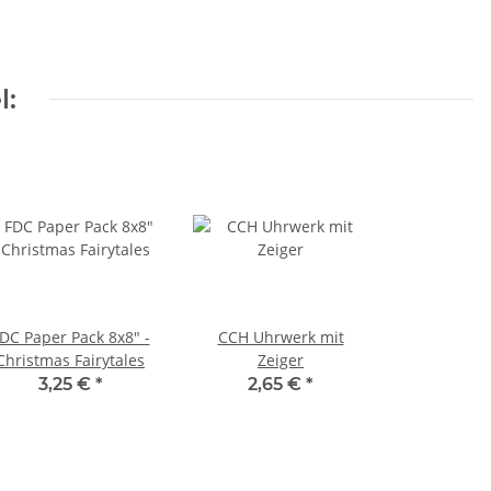
l:
DC Paper Pack 8x8" -
CCH Uhrwerk mit
Christmas Fairytales
Zeiger
3,25 €
*
2,65 €
*