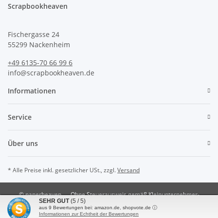
Scrapbookheaven
Fischergasse 24
55299 Nackenheim
+49 6135-70 66 99 6
info@scrapbookheaven.de
Informationen
Service
Über uns
* Alle Preise inkl. gesetzlicher USt., zzgl.
Versand
© paperheaven
Ohne Steuerausweis gemäß Kleinunternehmer-
SEHR GUT
(5 / 5)
Regelung §19 UstG.
aus
9
Bewertungen bei: amazon.de, shopvote.de ⓘ
Powered by
JTL-Shop
Informationen zur Echtheit der Bewertungen