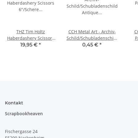
THZ Tim Holtz
CCH Metal Art - Archiv-
C
Haberdashery Scissors
Schild/Schubladenschild
P
6"/Schere 6" Black
Antique Silber 6x2 cm
19,95 €
*
0,45 €
*
Small
Kontakt
Scrapbookheaven
Fischergasse 24
55299 Nackenheim