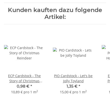
Kunden kauften dazu folgende
Artikel:
ECP Cardstock - The
PIO Cardstock - Let's be
E
Story of Christmas
Jolly Toyland
P
Reindeer
Ho
0,98 €
*
1,35 €
*
2
2
10,89 € pro 1 m
15,00 € pro 1 m