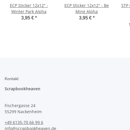
ECP Sticker 12x12" -
ECP Sticker 12x12" - Be
STP 
Winter Park Alpha
Mine Alpha
3,95 €
*
3,95 €
*
Kontakt
Scrapbookheaven
Fischergasse 24
55299 Nackenheim
+49 6135-70 66 99 6
info@scrapbookheaven.de