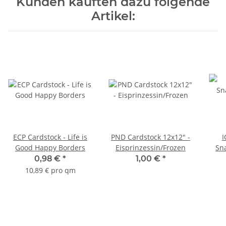
Kunden kauften dazu folgende
Artikel:
ECP Cardstock - Life is
PND Cardstock 12x12" -
I
Good Happy Borders
Eisprinzessin/Frozen
Sn
0,98 €
*
1,00 €
*
10,89 € pro qm