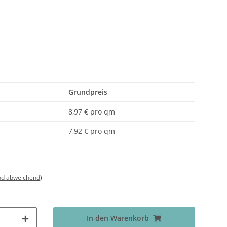
Grundpreis
8,97 € pro qm
7,92 € pro qm
nd abweichend)
In den Warenkorb