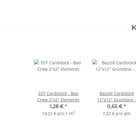
K
SST Cardstock - Boo
Bazzill Cardstock
Crew 2"x2" Elements
12"x12" Grüntöne -
Canteen
1,28 €
*
0,65 €
*
2
14,22 € pro 1 m
7,22 € pro qm