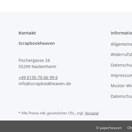
Informati
Kontakt
Scrapbookheaven
Allgemein
Widerrufs
Fischergasse 24
Datenschu
55299 Nackenheim
Impressu
+49 6135-70 66 99 6
info@scrapbookheaven.de
Muster-Wi
Datenschu
* Alle Preise inkl. gesetzlicher USt., zzgl.
Versand
© paperheaven
Oh