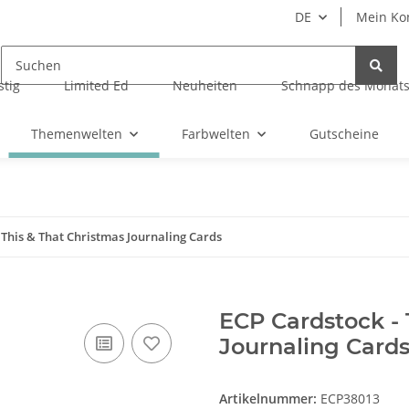
DE
Mein Ko
tig
Limited Ed
Neuheiten
Schnapp des Monat
Themenwelten
Farbwelten
Gutscheine
 This & That Christmas Journaling Cards
ECP Cardstock - 
Journaling Card
Artikelnummer:
ECP38013