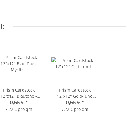
l:
Prism Cardstock
Prism Cardstock
12"x12" Blautöne -
12"x12" Gelb- und
Mystic Medium
Orangetöne - Frosted
0,65 €
*
0,65 €
*
Yellow
7,22 € pro qm
7,22 € pro qm