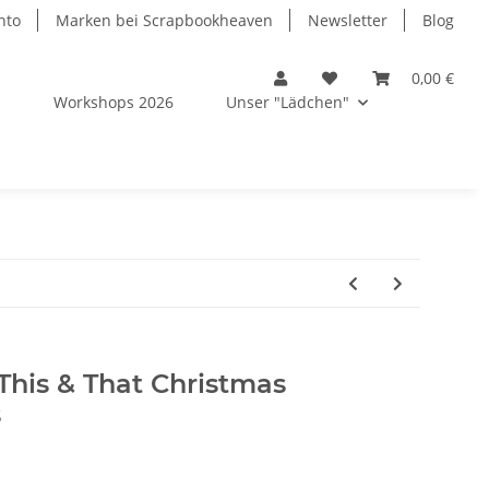
nto
Marken bei Scrapbookheaven
Newsletter
Blog
0,00 €
s
Workshops 2026
Unser "Lädchen"
This & That Christmas
s