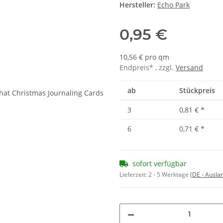
Hersteller:
Echo Park
0,95 €
10,56 € pro qm
Endpreis* , zzgl.
Versand
ab
Stückpreis
3
0,81 €
*
6
0,71 €
*
sofort verfügbar
Lieferzeit:
2 - 5 Werktage
(DE - Ausla