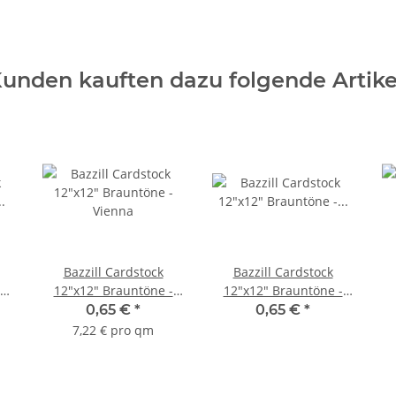
unden kauften dazu folgende Artike
Bazzill Cardstock
Bazzill Cardstock
12"x12" Brauntöne -
12"x12" Brauntöne -
Vienna
Dotted Swiss Mud
0,65 €
*
0,65 €
*
Puddle
7,22 € pro qm