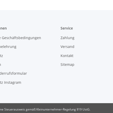
onen
Service
e Geschäftsbedingungen
Zahlung
belehrung
Versand
tz
Kontakt
m
Sitemap
derrufsformular
tz Instagram
ne Steuerausweis gemäß Kleinunternehmer-Regelung §19 UstG.