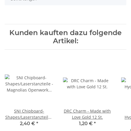
Kunden kauften dazu folgende
Artikel:
SNI Chipboard-
DRC Charm - Made with
Shapes/Laserstanzteile -
Love Gold 12 St.
Hy
Magnolias Openwork
2,40 €
*
1,20 €
*
Magnolias #2