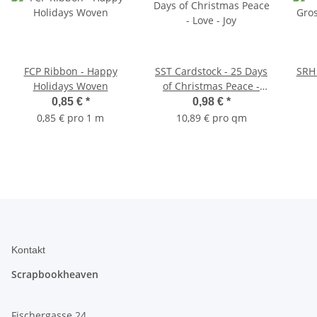
FCP Ribbon - Happy
SST Cardstock - 25 Days
SRH 
Holidays Woven
of Christmas Peace -
Love - Joy
0,85 €
*
0,98 €
*
0,85 € pro 1 m
10,89 € pro qm
Kontakt
Scrapbookheaven
Fischergasse 24