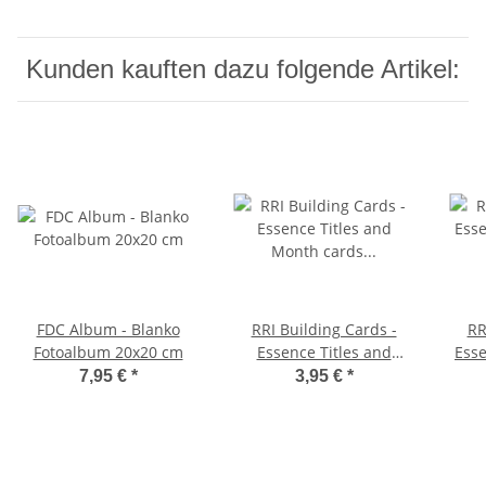
Kunden kauften dazu folgende Artikel:
FDC Album - Blanko
RRI Building Cards -
RR
Fotoalbum 20x20 cm
Essence Titles and
Esse
Month cards Empire
7,95 €
*
3,95 €
*
Bébé