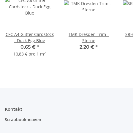
CFC A4 Glitter Cardstock
TMK Dresden Trim -
SRH
- Duck Egg Blue
Sterne
0,65 €
*
2,20 €
*
2
10,83 € pro 1 m
Kontakt
Scrapbookheaven