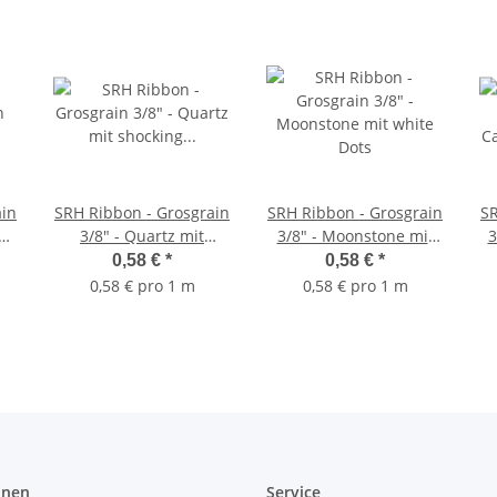
ain
SRH Ribbon - Grosgrain
SRH Ribbon - Grosgrain
SR
an
3/8" - Quartz mit
3/8" - Moonstone mit
3
shocking pink Dots
white Dots
0,58 €
*
0,58 €
*
0,58 € pro 1 m
0,58 € pro 1 m
onen
Service