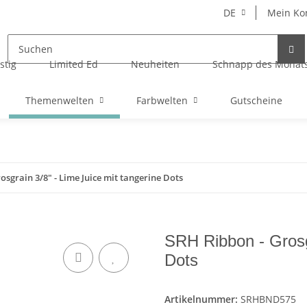
DE
Mein Ko
stig
Limited Ed
Neuheiten
Schnapp des Monat
Themenwelten
Farbwelten
Gutscheine
osgrain 3/8" - Lime Juice mit tangerine Dots
SRH Ribbon - Grosgr
Dots
Artikelnummer:
SRHBND575