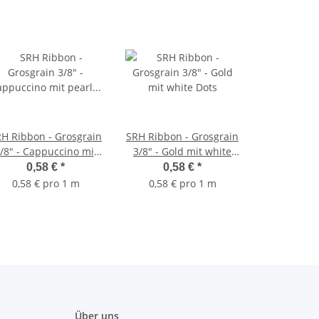
H Ribbon - Grosgrain
SRH Ribbon - Grosgrain
/8" - Cappuccino mit
3/8" - Gold mit white
pearl pink Dots
Dots
0,58 €
*
0,58 €
*
0,58 € pro 1 m
0,58 € pro 1 m
Über uns