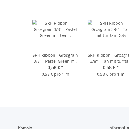
SRH Ribbon - Grosgrain
SRH Ribbon - Grosgr
3/8" - Pastel Green mit
3/8" - Tan mit turft
teal Dots
Dots
0,58 €
*
0,58 €
*
0,58 € pro 1 m
0,58 € pro 1 m
Informati
Kontakt