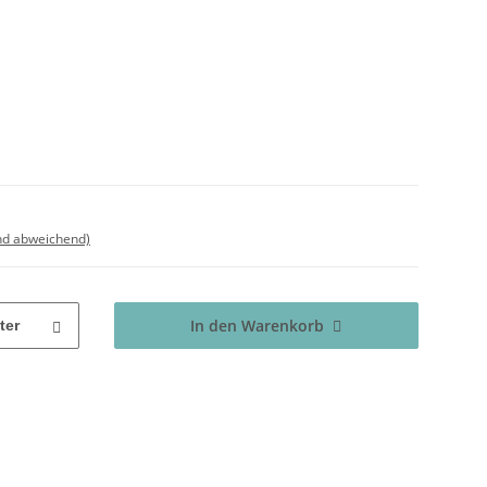
nd abweichend)
In den Warenkorb
ter