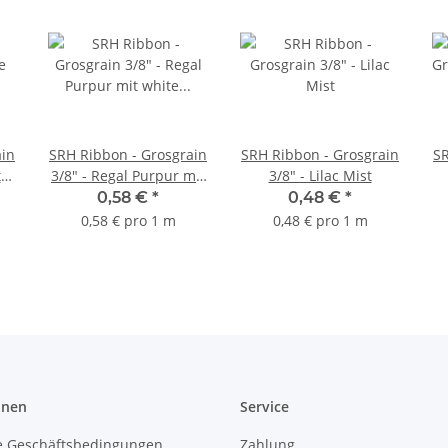
ain
SRH Ribbon - Grosgrain
SRH Ribbon - Grosgrain
SR
t
3/8" - Regal Purpur mit
3/8" - Lilac Mist
white Dots
0,58 €
*
0,48 €
*
0,58 € pro 1 m
0,48 € pro 1 m
onen
Service
e Geschäftsbedingungen
Zahlung