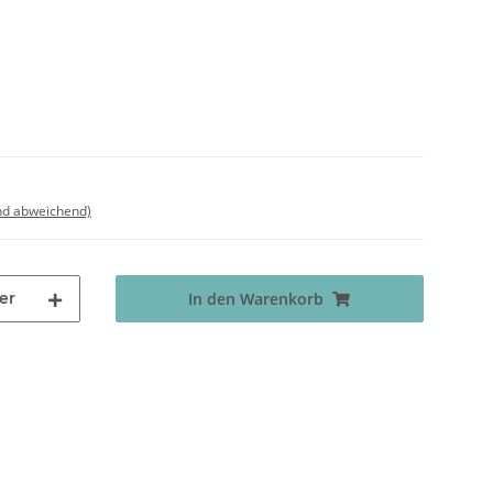
nd abweichend)
er
In den Warenkorb