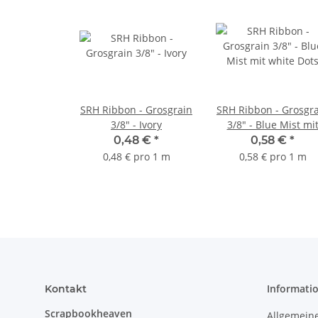
SRH Ribbon - Grosgrain
SRH Ribbon - Grosgr
3/8" - Ivory
3/8" - Blue Mist mi
white Dots
0,48 €
*
0,58 €
*
0,48 € pro 1 m
0,58 € pro 1 m
Informati
Kontakt
Scrapbookheaven
Allgemein