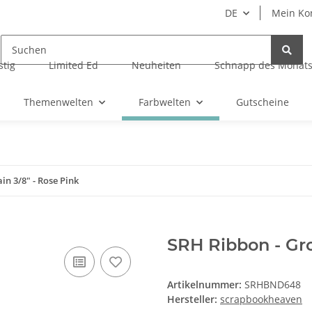
DE
Mein Ko
tig
Limited Ed
Neuheiten
Schnapp des Monat
Themenwelten
Farbwelten
Gutscheine
in 3/8" - Rose Pink
SRH Ribbon - Gro
Artikelnummer:
SRHBND648
Hersteller:
scrapbookheaven