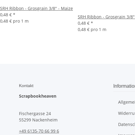
SRH Ribbon - Grosgrain 3/8" - Maize
0,48 €
*
SRH Ribbon - Grosgrain 3/8
0,48 € pro 1 m
0,48 €
*
0,48 € pro 1 m
Kontakt
Informati
Scrapbookheaven
Allgeme
Widerru
Fischergasse 24
55299 Nackenheim
Datensc
+49 6135-70 66 99 6