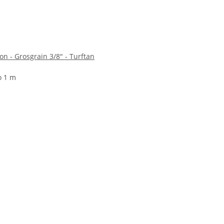
n - Grosgrain 3/8" - Turftan
o 1 m