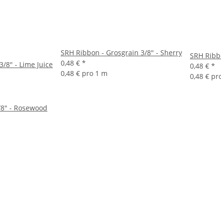
SRH Ribbon - Grosgrain 3/8" - Sherry
SRH Ribbo
0,48 €
*
/8" - Lime Juice
0,48 €
*
0,48 € pro 1 m
0,48 € pr