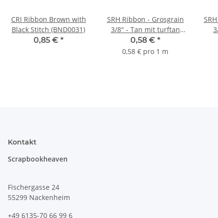
CRI Ribbon Brown with
SRH Ribbon - Grosgrain
SRH 
Black Stitch (BND0031)
3/8" - Tan mit turftan
3
Dots
0,85 €
*
0,58 €
*
0,58 € pro 1 m
Kontakt
Scrapbookheaven
Fischergasse 24
55299 Nackenheim
+49 6135-70 66 99 6