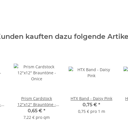
unden kauften dazu folgende Artike
Prism Cardstock
HTX Band - Daisy Pink
H
-
12"x12" Brauntöne -
0,75 €
*
Onice
0,65 €
*
0,75 € pro 1 m
7,22 € pro qm