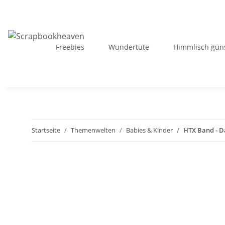
Freebies
Wundertüte
Himmlisch güns
Startseite
Themenwelten
Babies & Kinder
HTX Band - D