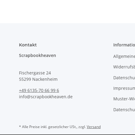
Informati
Kontakt
Scrapbookheaven
Allgemein
Widerrufs
Fischergasse 24
Datenschu
55299 Nackenheim
Impressu
+49 6135-70 66 99 6
info@scrapbookheaven.de
Muster-Wi
Datenschu
* Alle Preise inkl. gesetzlicher USt., zzgl.
Versand