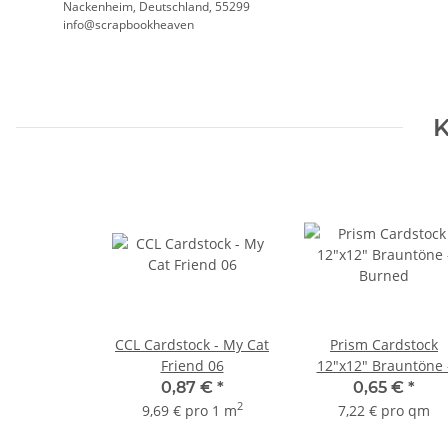
Nackenheim, Deutschland, 55299
info@scrapbookheaven
K
CCL Cardstock - My Cat
Prism Cardstock
Friend 06
12"x12" Brauntöne 
Burned
0,87 €
*
0,65 €
*
2
9,69 € pro 1 m
7,22 € pro qm