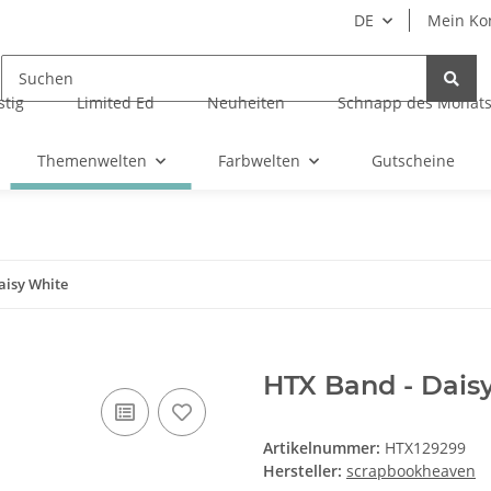
DE
Mein Ko
tig
Limited Ed
Neuheiten
Schnapp des Monat
Themenwelten
Farbwelten
Gutscheine
aisy White
HTX Band - Dais
Artikelnummer:
HTX129299
Hersteller:
scrapbookheaven