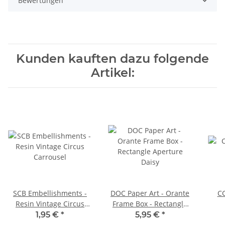
Bewertungen
Kunden kauften dazu folgende
Artikel:
SCB Embellishments -
DOC Paper Art - Orante
CC
Resin Vintage Circus
Frame Box - Rectangle
Carrousel
Aperture Daisy
1,95 €
*
5,95 €
*