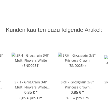
Kunden kauften dazu folgende Artikel:
"
SRH - Grosgrain 3/8"
SRH - Grosgrain 3/8"
SR
Multi Flowers White
Princess Crown
(BND0251)
(BND0254)
0,85 €
*
0,85 €
*
0,85 € pro 1 m
0,85 € pro 1 m