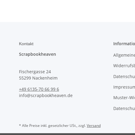
Informati
Kontakt
Scrapbookheaven
Allgemein
Widerrufs
Fischergasse 24
Datenschu
55299 Nackenheim
Impressu
+49 6135-70 66 99 6
info@scrapbookheaven.de
Muster-Wi
Datenschu
* Alle Preise inkl. gesetzlicher USt., zzgl.
Versand