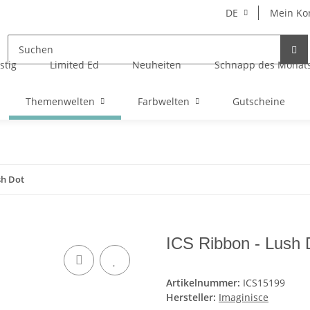
DE
Mein Ko
stig
Limited Ed
Neuheiten
Schnapp des Monat
Themenwelten
Farbwelten
Gutscheine
sh Dot
ICS Ribbon - Lush 
Artikelnummer:
ICS15199
Hersteller:
Imaginisce