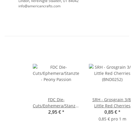
Lindon, Vereinigte Staaten, UT 84042
info@americancrafts.com
FDC Die-
SRH - Grosgrain 3/8
Cuts/Ephemera/Stanzteile
Little Red Cherries
- Peony Passion
(BND0252)
2,95 €
*
0,85 €
*
0,85 € pro 1 m