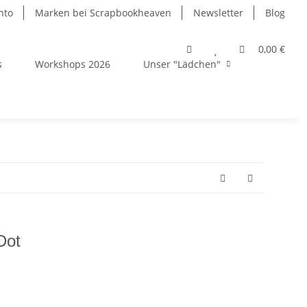
nto
Marken bei Scrapbookheaven
Newsletter
Blog
0,00 €
s
Workshops 2026
Unser "Lädchen"
Dot