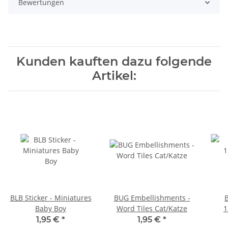
Bewertungen
Kunden kauften dazu folgende
Artikel:
BLB Sticker - Miniatures
BUG Embellishments -
B
Baby Boy
Word Tiles Cat/Katze
1
1,95 €
*
1,95 €
*