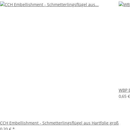
WBP E
0,65 
CCH Embellishment - Schmetterlingsflügel aus Hartfolie groß
0,20 €
*