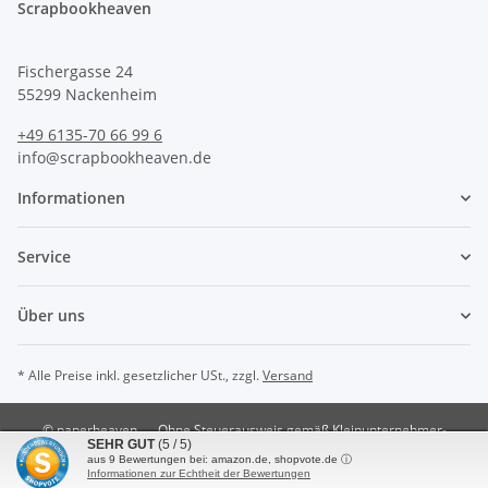
Scrapbookheaven
Fischergasse 24
55299 Nackenheim
+49 6135-70 66 99 6
info@scrapbookheaven.de
Informationen
Service
Über uns
* Alle Preise inkl. gesetzlicher USt., zzgl.
Versand
© paperheaven
Ohne Steuerausweis gemäß Kleinunternehmer-
SEHR GUT
(5 / 5)
Regelung §19 UstG.
aus
9
Bewertungen bei: amazon.de, shopvote.de ⓘ
Powered by
JTL-Shop
Informationen zur Echtheit der Bewertungen