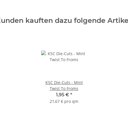
unden kauften dazu folgende Artike
KSC Die-Cuts - Mint
Twist To Froms
1,95 €
*
21,67 € pro qm