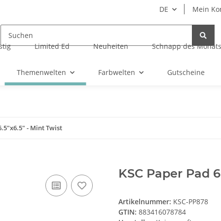
DE
Mein Ko
tig
Limited Ed
Neuheiten
Schnapp des Monat
Themenwelten
Farbwelten
Gutscheine
.5"x6.5" - Mint Twist
KSC Paper Pad 6.
Artikelnummer:
KSC-PP878
GTIN:
883416078784