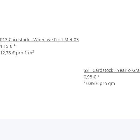
P13 Cardstock - When we First Met 03
1,15 €
*
2
12,78 € pro 1 m
SST Cardstock - Year-o-Gr
0,98 €
*
10,89 € pro qm