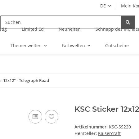
DE
Mein Ko
tig
Limited Ed
Neuheiten
Schnapp des Monat
Themenwelten
Farbwelten
Gutscheine
er 12x12" - Telegraph Road
KSC Sticker 12x1
Artikelnummer:
KSC-SS220
Hersteller:
Kaisercraft