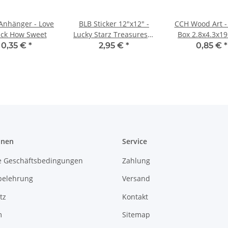
nhänger - Love
BLB Sticker 12"x12" -
CCH Wood Art - 
uck How Sweet
Lucky Starz Treasures &
Box 2.8x4.3x19
Text
0,35 €
*
2,95 €
*
0,85 €
*
onen
Service
e Geschäftsbedingungen
Zahlung
belehrung
Versand
tz
Kontakt
m
Sitemap