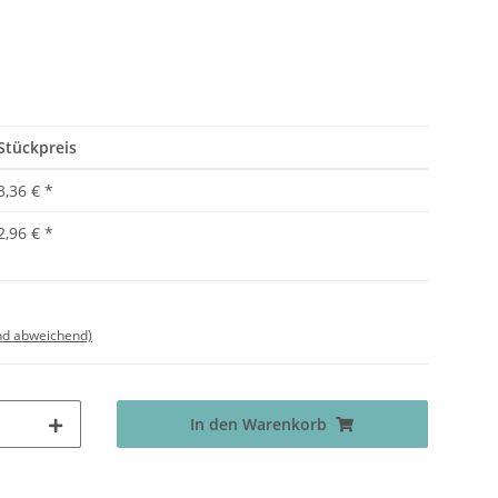
Stückpreis
3,36 €
*
2,96 €
*
nd abweichend)
In den Warenkorb