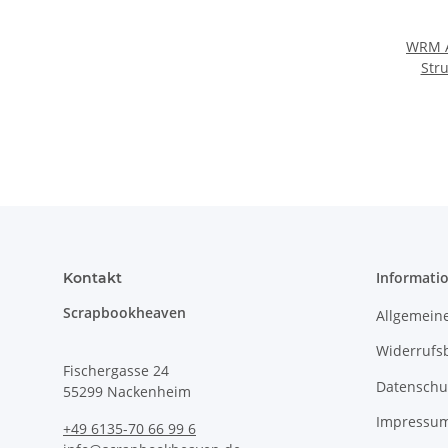
WRM A
Str
Informati
Kontakt
Scrapbookheaven
Allgemein
Widerrufs
Fischergasse 24
Datenschu
55299 Nackenheim
Impressu
+49 6135-70 66 99 6